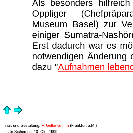
Als besonders hilfreic
Oppliger (Chefpräpar
Museum Basel) zur Verf
einiger Sumatra-Nashör
Erst dadurch war es mög
notwendigen Änderung d
dazu "
Aufnahmen lebend
Inhalt und Gestaltung:
F. Geller-Grimm
(Frankfurt a.M.)
Letzte Sicherung: 10. Okt. 1999