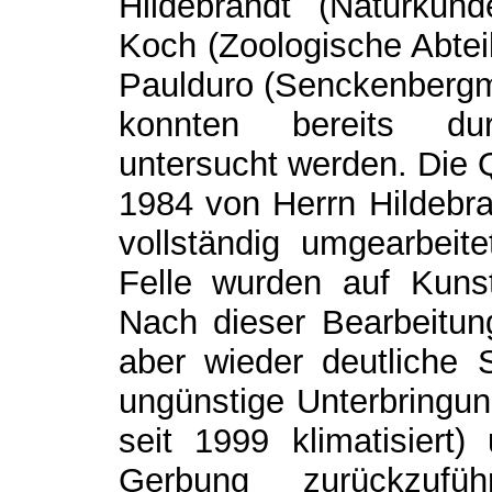
Hildebrandt (Naturku
Koch (Zoologische Abtei
Paulduro (Senckenbergm
konnten bereits durc
untersucht werden. Die
1984 von Herrn Hildebra
vollständig umgearbeite
Felle wurden auf Kunsth
Nach dieser Bearbeitung
aber wieder deutliche 
ungünstige Unterbringu
seit 1999 klimatisiert)
Gerbung zurückzufü