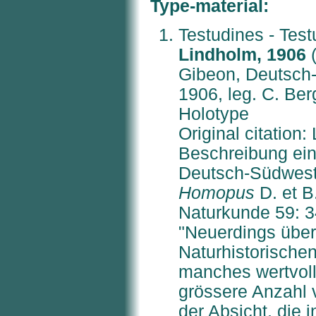
Type-material:
Testudines - Tes
Lindholm, 1906
(
Gibeon, Deutsch-
1906, leg. C. Ber
Holotype
Original citation
Beschreibung ein
Deutsch-Südwest
Homopus
D. et B
Naturkunde 59: 3
"Neuerdings über
Naturhistorische
manches wertvoll
grössere Anzahl 
der Absicht, die