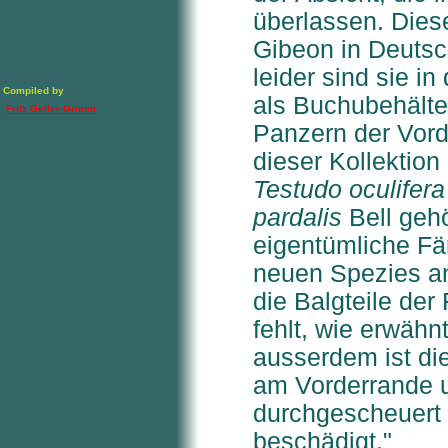
überlassen. Dies
Gibeon in Deuts
leider sind sie 
Compiled by
als Buchubehälte
Fritz Geller-Grimm
Panzern der Vord
dieser Kollektion
Testudo oculifera
pardalis
Bell gehö
eigentümliche Fär
neuen Spezies an
die Balgteile der
fehlt, wie erwähn
ausserdem ist di
am Vorderrande u
durchgescheuert 
beschädigt."