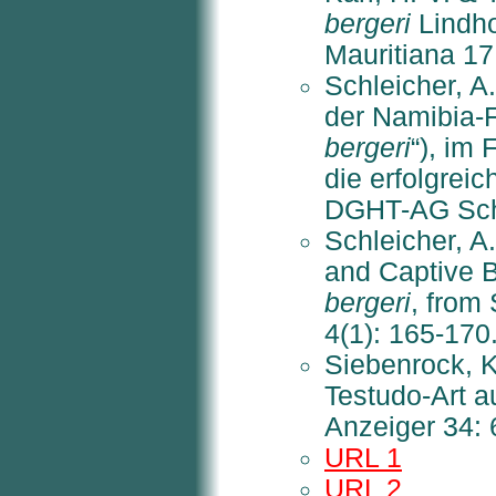
bergeri
Lindho
Mauritiana 17
Schleicher, A
der Namibia-
bergeri
“), im
die erfolgreic
DGHT-AG Schi
Schleicher, A
and Captive 
bergeri
, from
4(1): 165-170
Siebenrock, K
Testudo-Art a
Anzeiger 34: 
URL 1
URL 2