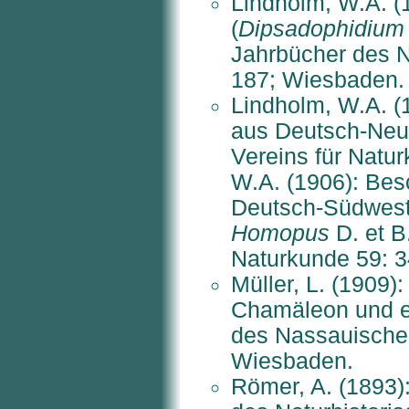
Lindholm, W.A. (
(
Dipsadophidium 
Jahrbücher des N
187; Wiesbaden.
Lindholm, W.A. (
aus Deutsch-Neu
Vereins für Natu
W.A. (1906): Bes
Deutsch-Südwest
Homopus
D. et B
Naturkunde 59: 3
Müller, L. (1909)
Chamäleon und e
des Nassauischen
Wiesbaden.
Römer, A. (1893)