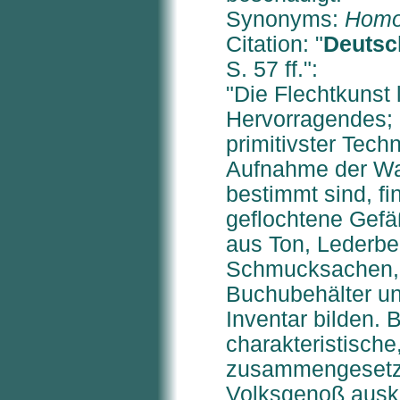
Synonyms:
Homo
Citation: "
Deutsc
S. 57 ff.":
"Die Flechtkunst 
Hervorragendes;
primitivster Techn
Aufnahme der Was
bestimmt sind, fi
geflochtene Gefä
aus Ton, Lederbeu
Schmucksachen, 
Buchubehälter u
Inventar bilden. 
charakteristische
zusammengesetzt
Volksgenoß ausko