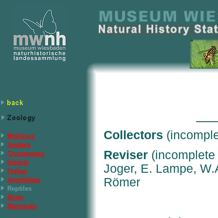
Collectors
(incomple
Molluscs
Spiders
Reviser
(incomplete 
Crustaceans
Insects
Joger, E. Lampe, W.A
Fishes
Römer
Amphibian
Reptiles
Birds
Mammals