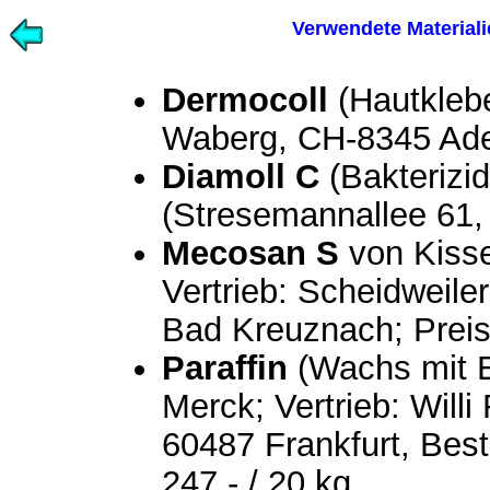
Verwendete Material
Dermocoll
(Hautkleber
Waberg, CH-8345 Adets
Diamoll C
(Bakterizi
(Stresemannallee 61,
Mecosan S
von Kisse
Vertrieb: Scheidweil
Bad Kreuznach; Preis
Paraffin
(Wachs mit E
Merck; Vertrieb: Willi 
60487 Frankfurt, Best
247,- / 20 kg