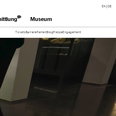
|
EN
DE
ittlung
Museum
öffnen
Tickets
Barrierefreiheit
Blog
Presse
Engagement